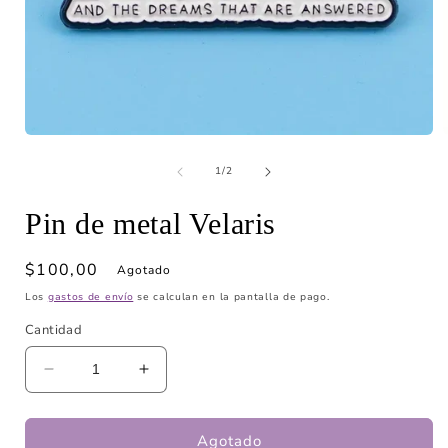
Abrir
A
elemento
de
multimedia
1
/
2
1
en
Pin de metal Velaris
una
ventana
modal
Precio
$100,00
Agotado
habitual
Los
gastos de envío
se calculan en la pantalla de pago.
Cantidad
Reducir
Aumentar
cantidad
cantidad
para
para
Pin
Pin
Agotado