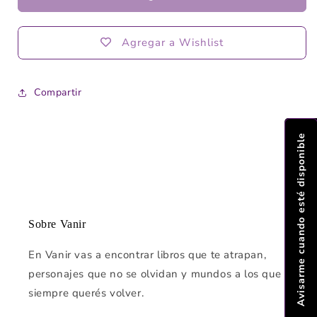
de
de
metal
metal
Velaris
Velaris
Agregar a Wishlist
Compartir
Avisarme cuando esté disponible
Sobre Vanir
En Vanir vas a encontrar libros que te atrapan,
personajes que no se olvidan y mundos a los que
siempre querés volver.