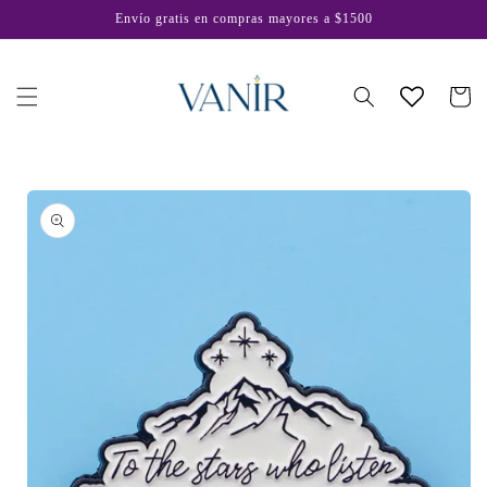
Ir
Envío gratis en compras mayores a $1500
directamente
al contenido
Carrito
Ir
directamente
a la
información
del producto