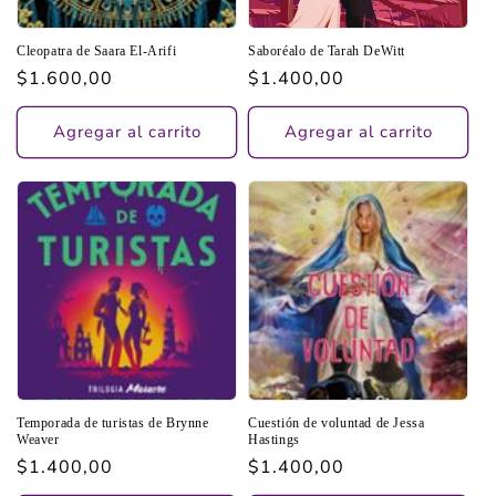
Cleopatra de Saara El-Arifi
Saboréalo de Tarah DeWitt
Precio
$1.600,00
Precio
$1.400,00
habitual
habitual
Agregar al carrito
Agregar al carrito
Temporada de turistas de Brynne
Cuestión de voluntad de Jessa
Weaver
Hastings
Precio
$1.400,00
Precio
$1.400,00
habitual
habitual