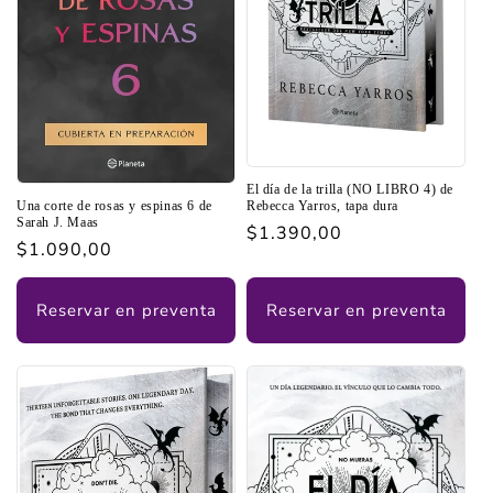
El día de la trilla (NO LIBRO 4) de
Rebecca Yarros, tapa dura
Una corte de rosas y espinas 6 de
Sarah J. Maas
Precio
$1.390,00
Precio
$1.090,00
habitual
habitual
Reservar en preventa
Reservar en preventa