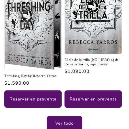
El día de la trilla (NO LIBRO 4) de
Rebecca Yarros, tapa blanda
Precio
$1.090,00
Threshing Day by Rebecca Yarros
habitual
Precio
$1.590,00
habitual
Reservar en preventa
Reservar en preventa
Ver todo