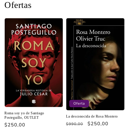
Ofertas
Oferta
Roma soy yo de Santiago
La desconocida de Rosa Montero
Posteguillo, OUTLET
Precio
Precio
$250,00
$990,00
Precio
$250,00
habitual
de
habitual