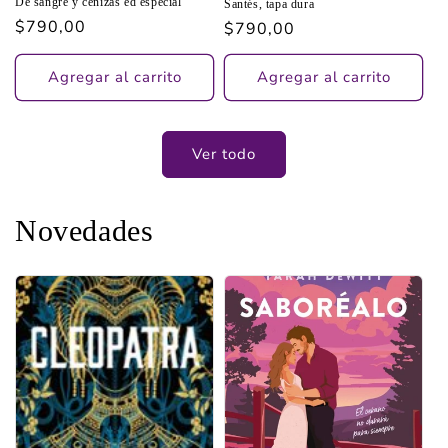
De sangre y cenizas ed especial
Santés, tapa dura
Precio
$790,00
Precio
$790,00
habitual
habitual
Agregar al carrito
Agregar al carrito
Ver todo
Novedades