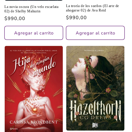
La teoría de los sueños (El arte de
La novia oscura (Un velo escarlata
ahogarse 02) de Ava Reid
02) de Shelby Mahurin
Precio
$990,00
Precio
$990,00
habitual
habitual
Agregar al carrito
Agregar al carrito