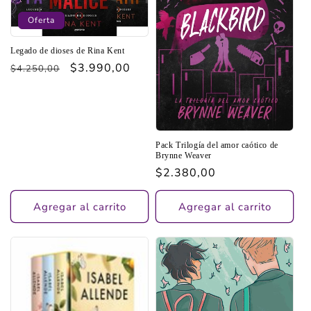
Oferta
Legado de dioses de Rina Kent
Precio
Precio
$3.990,00
$4.250,00
habitual
de
oferta
Pack Trilogía del amor caótico de
Brynne Weaver
Precio
$2.380,00
habitual
Agregar al carrito
Agregar al carrito