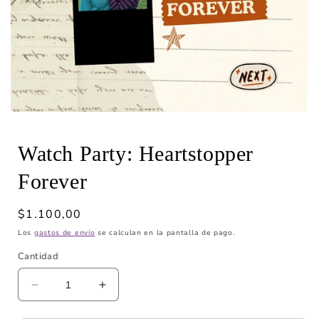
Abrir
elemento
multimedia
Watch Party: Heartstopper
1
en
una
Forever
ventana
modal
Precio
$1.100,00
habitual
Los
gastos de envío
se calculan en la pantalla de pago.
Cantidad
Reducir
Aumentar
cantidad
cantidad