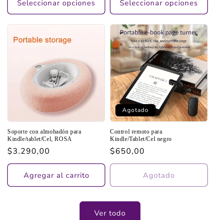
Seleccionar opciones
Seleccionar opciones
Agotado
Soporte con almohadón para
Control remoto para
Kindle/tablet/Cel, ROSA
Kindle/Tablet/Cel negro
Precio
$3.290,00
Precio
$650,00
habitual
habitual
Agregar al carrito
Agotado
Ver todo