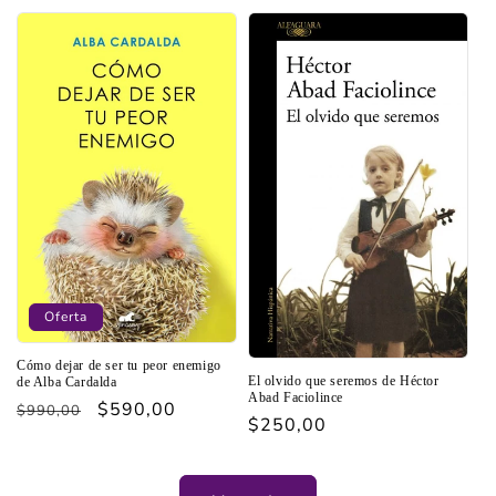
oferta
Oferta
Cómo dejar de ser tu peor enemigo
El olvido que seremos de Héctor
de Alba Cardalda
Abad Faciolince
Precio
Precio
$590,00
$990,00
Precio
$250,00
habitual
de
habitual
oferta