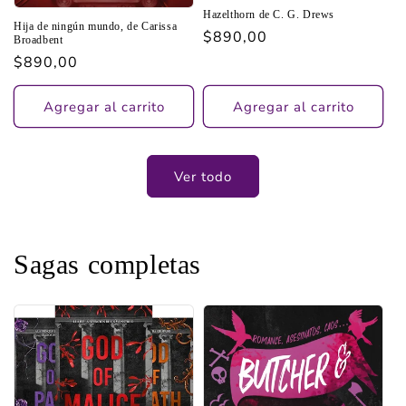
Hazelthorn de C. G. Drews
Hija de ningún mundo, de Carissa
Precio
$890,00
Broadbent
habitual
Precio
$890,00
habitual
Agregar al carrito
Agregar al carrito
Ver todo
Sagas completas