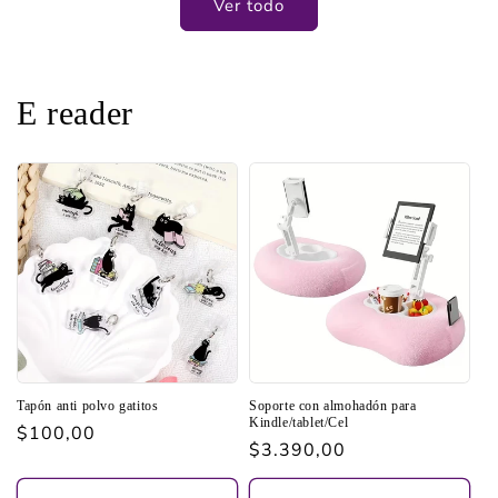
Ver todo
E reader
Tapón anti polvo gatitos
Soporte con almohadón para
Kindle/tablet/Cel
Precio
$100,00
Precio
$3.390,00
habitual
habitual