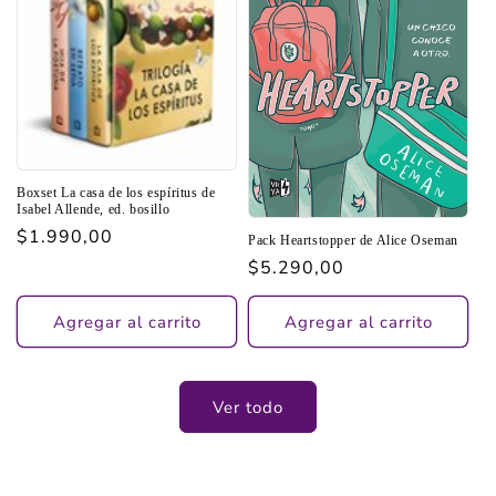
Boxset La casa de los espíritus de
Isabel Allende, ed. bosillo
Precio
$1.990,00
Pack Heartstopper de Alice Oseman
habitual
Precio
$5.290,00
habitual
Agregar al carrito
Agregar al carrito
Ver todo