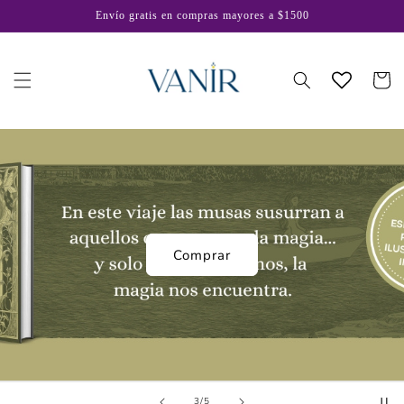
Ir
Envío gratis en compras mayores a $1500
directamente
al contenido
Carrito
Comprar
de
3
/
5