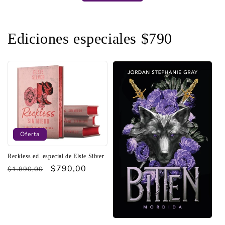
Ediciones especiales $790
Oferta
Reckless ed. especial de Elsie Silver
Precio
Precio
$790,00
$1.890,00
habitual
de
oferta