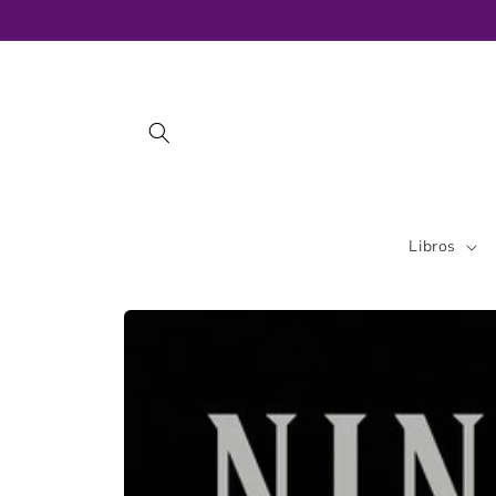
Ir
directamente
al contenido
Libros
Ir
directamente
a la
información
del producto