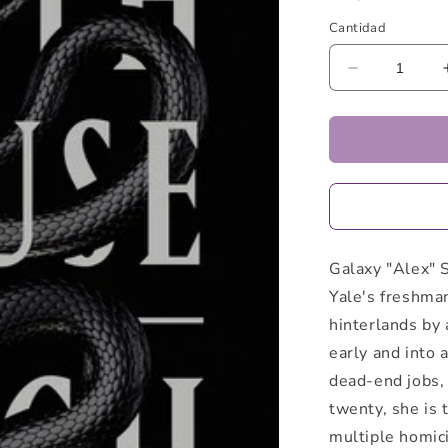
Cantidad
Reducir
cantidad
para
NINTH
HOUSE
by
Leigh
Bardugo
Galaxy "Alex" 
Yale's freshma
hinterlands by
early and into 
dead-end jobs,
twenty, she is 
multiple homic