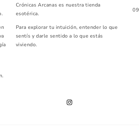
Crónicas Arcanas es nuestra tienda
0
o.
esotérica.
en
Para explorar tu intuición, entender lo que
va
sentís y darle sentido a lo que estás
gía
viviendo.
n.
Instagram