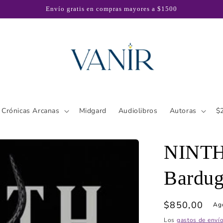
Envío gratis en compras mayores a $1500
Crónicas Arcanas
Midgard
Audiolibros
Autoras
$
NINTH
Bardu
Precio
$850,00
Ag
habitual
Los
gastos de enví