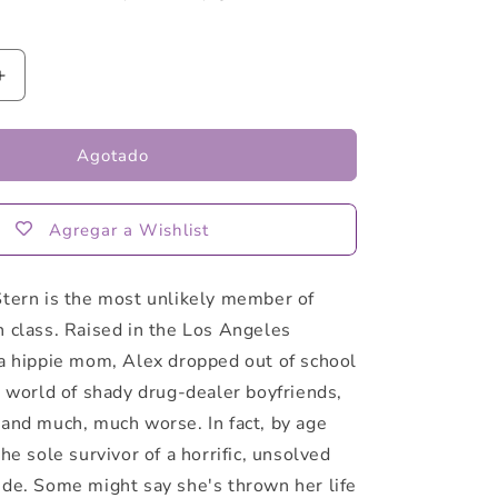
Aumentar
cantidad
para
NINTH
Agotado
HOUSE
by
Leigh
Agregar a Wishlist
Bardugo
Stern is the most unlikely member of
n class. Raised in the Los Angeles
 a hippie mom, Alex dropped out of school
a world of shady drug-dealer boyfriends,
 and much, much worse. In fact, by age
the sole survivor of a horrific, unsolved
ide. Some might say she's thrown her life