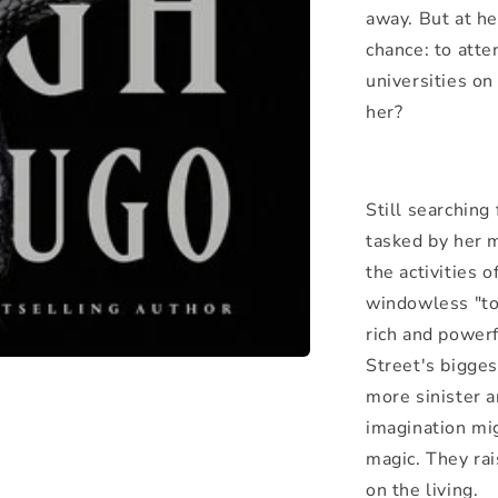
away. But at he
chance: to atte
universities on
her?
Still searching
tasked by her 
the activities o
windowless "to
rich and powerf
Street's biggest
more sinister 
imagination mi
magic. They ra
on the living.