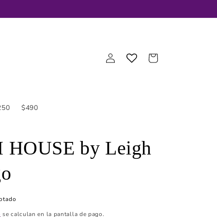
Iniciar
Carrito
sesión
250
$490
 HOUSE by Leigh
go
otado
o
se calculan en la pantalla de pago.