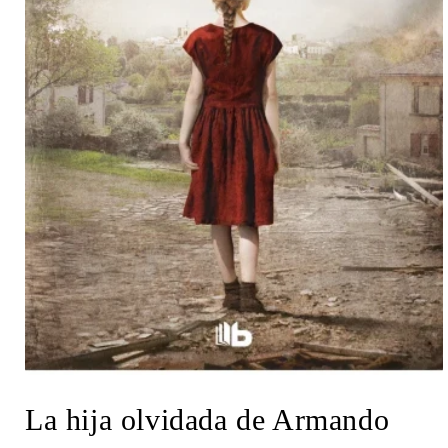
Abrir
elemento
La hija olvidada de Armando
multimedia
1
en