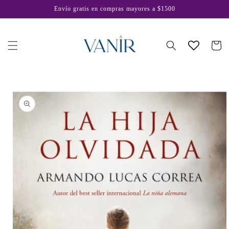
Ir
Envío gratis en compras mayores a $1500
directamente
al contenido
Carrito
Ir
directamente
a la
información
del producto