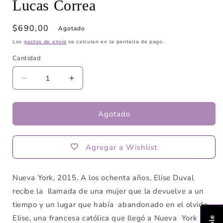
Lucas Correa
una
ventana
modal
Precio
$690,00
Agotado
habitual
Los
gastos de envío
se calculan en la pantalla de pago.
Cantidad
Reducir
Aumentar
cantidad
cantidad
para
para
La
La
Agotado
hija
hija
olvidada
olvidada
de
de
Agregar a Wishlist
Armando
Armando
Lucas
Lucas
Correa
Correa
Nueva York, 2015. A los ochenta años, Elise Duval
recibe la llamada de una mujer que la devuelve a un
tiempo y un lugar que había abandonado en el olvido.
Elise, una francesa católica que llegó a Nueva York al