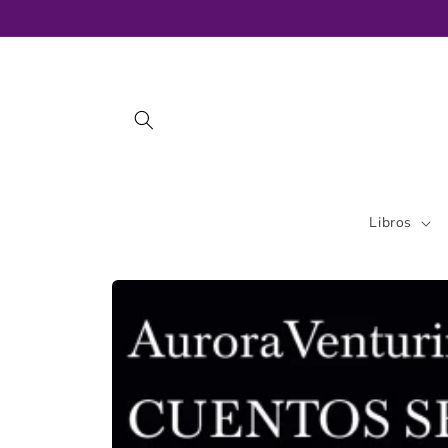
Ir
directamente
al contenido
Libros
Ir
directamente
a la
información
del producto