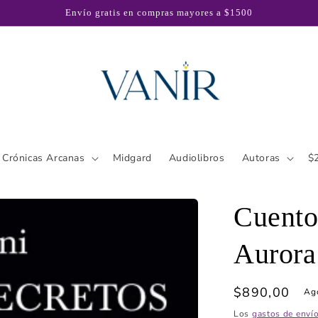
Envío gratis en compras mayores a $1500
Crónicas Arcanas
Midgard
Audiolibros
Autoras
$
Cuento
Aurora
Precio
$890,00
Ag
habitual
Los
gastos de enví