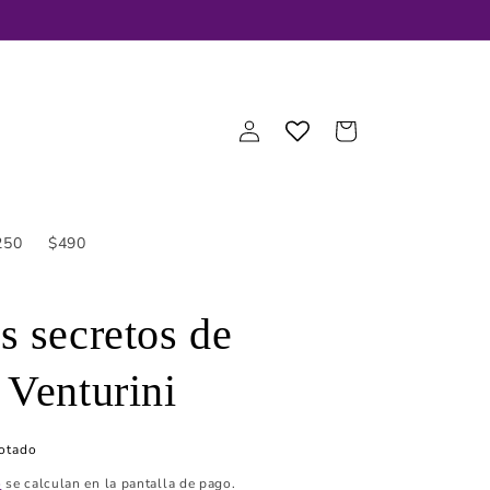
Iniciar
Carrito
sesión
250
$490
s secretos de
 Venturini
otado
o
se calculan en la pantalla de pago.