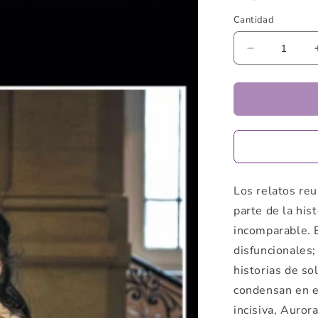
Cantidad
Reducir
cantidad
para
Cuentos
secretos
de
Aurora
Venturini
Los relatos re
parte de la hist
incomparable. 
disfuncionales
historias de so
condensan en e
incisiva, Auror