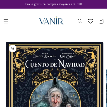
Ir
Envío gratis en compras mayores a $1500
directamente
al contenido
Carrito
Ir
directamente
a la
información
del producto