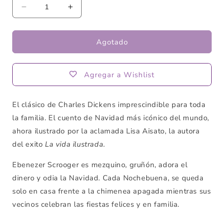
Reducir
Aumentar
cantidad
cantidad
para
para
Cuento
Cuento
Agotado
de
de
navidad
navidad
(Ilustrado)
(Ilustrado)
Agregar a Wishlist
de
de
Charles
Charles
Dickens
Dickens
El clásico de Charles Dickens imprescindible para toda
la familia. El cuento de Navidad más icónico del mundo,
ahora ilustrado por la aclamada Lisa Aisato, la autora
del exito
La vida ilustrada
.
Ebenezer Scrooger es mezquino, gruñón, adora el
dinero y odia la Navidad. Cada Nochebuena, se queda
solo en casa frente a la chimenea apagada mientras sus
vecinos celebran las fiestas felices y en familia.