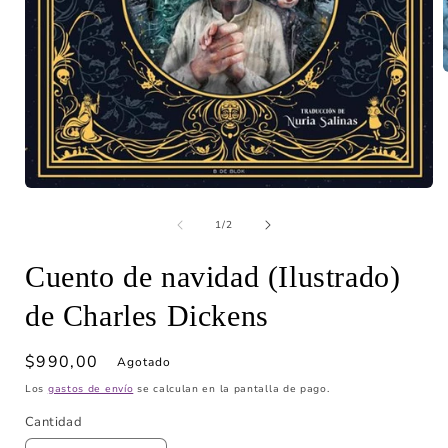
A
Abrir
elemento
de
multimedia
1
/
2
1
en
Cuento de navidad (Ilustrado)
una
ventana
modal
de Charles Dickens
Precio
$990,00
Agotado
habitual
Los
gastos de envío
se calculan en la pantalla de pago.
Cantidad